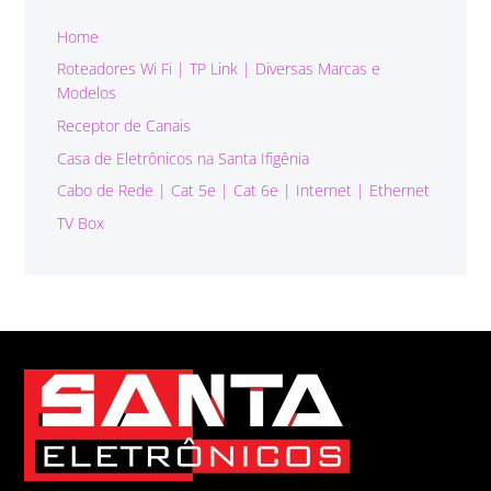
Home
Roteadores Wi Fi | TP Link | Diversas Marcas e
Modelos
Receptor de Canais
Casa de Eletrônicos na Santa Ifigênia
Cabo de Rede | Cat 5e | Cat 6e | Internet | Ethernet
TV Box